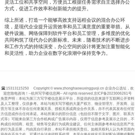
灵活工位和共享空间，方便员工根据任务需求自主选择办公
方式，促进工作效率和创新能力的提升。
综上所述，打造一个能够高效支持远程会议的混合办公环
境，是现代企业提升运营效率和员工满意度的重要举措。从
硬件设施、网络保障到软件平台和员工管理，多维度的优化
共同构筑了现代办公的新标准。未来，随着技术的不断进步
和工作方式的持续演变，办公空间的设计将更加注重智能化
和灵活性，助力企业在数字化浪潮中保持竞争力。
15313115250
Copyright © www.zhonghaowuxingguoji.cn 企业办公选址，欢
迎您致电咨询！--杭州写字楼信息网-- All rights reserved.
京ICP备2023006261号
免责声明：本站为第三方写字楼信息展示平台，所提供的信息来源于互联网公开资料
及人工整理，仅供参考。本站与相关写字楼的大厦产权方、物业管理方、开发商、运
营方等主体不存在任何隶属关系、授权关系或商业合作关系，亦不代表其发布任何官
方信息或作出任何承诺。本站所展示的部分信息（包括但不限于文字、图片、联系方
式等）可能来自第三方合作机构或广告展示内容，仅用于信息参考及展示之目的，不
构成任何招商、租赁、销售等交易行为或商业建议。任何主体因参考本站信息而产生
的行为及后果，均由其自行承担，本站不承担相关责任。如相关权利人认为本页面内
容存在不当之处，可通过合法途径联系处理，本平台将在核实后及时配合调整或删除