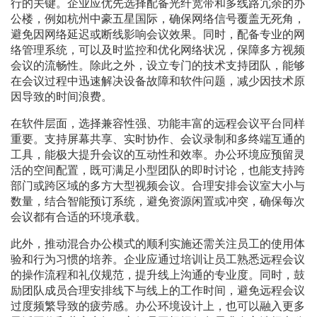
行的关键。企业应优先选择配备光纤宽带和多线路冗余的办
公楼，例如杭州中豪五星国际，确保网络信号覆盖无死角，
避免因网络延迟或断线影响会议效果。同时，配备专业的网
络管理系统，可以及时监控和优化网络状况，保障多方视频
会议的流畅性。除此之外，设立专门的技术支持团队，能够
在会议过程中迅速解决设备故障和软件问题，减少因技术原
因导致的时间浪费。
在软件层面，选择兼容性强、功能丰富的远程会议平台同样
重要。支持屏幕共享、实时协作、会议录制和多终端互通的
工具，能极大提升会议的互动性和效率。办公环境应预留灵
活的空间配置，既可满足小型团队的即时讨论，也能支持跨
部门或跨区域的多方大型视频会议。合理安排会议室大小与
数量，结合智能预订系统，避免资源闲置或冲突，确保每次
会议都有合适的环境承载。
此外，推动混合办公模式的顺利实施还需关注员工的使用体
验和行为习惯的培养。企业应通过培训让员工熟悉远程会议
的操作流程和礼仪规范，提升线上沟通的专业度。同时，鼓
励团队成员合理安排线下与线上的工作时间，避免远程会议
过度频繁导致的疲劳感。办公环境设计上，也可以融入更多